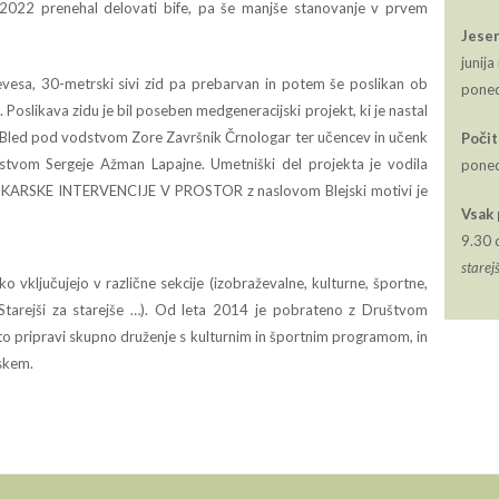
eta 2022 prenehal delovati bife, pa še manjše stanovanje v prvem
Jese
junij
revesa, 30-metrski sivi zid pa prebarvan in potem še poslikan ob
poned
oslikava zidu je bil poseben medgeneracijski projekt, ki je nastal
e Bled pod vodstvom Zore Završnik Črnologar ter učencev in učenk
Počit
stvom Sergeje Ažman Lapajne. Umetniški del projekta je vodila
poned
LIKARSKE INTERVENCIJE V PROSTOR z naslovom Blejski motivi je
Vsak 
9.30 
starej
 vključujejo v različne sekcije (izobraževalne, kulturne, športne,
 Starejši za starejše …). Od leta 2014 je pobrateno z Društvom
to pripravi skupno druženje s kulturnim in športnim programom, in
rskem.