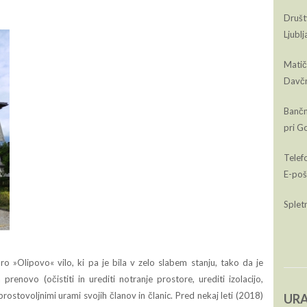
Društ
Ljubl
Matič
Davčn
Bančn
pri G
Telef
E-poš
Spletn
o »Olipovo« vilo, ki pa je bila v zelo slabem stanju, tako da je
enovo (očistiti in urediti notranje prostore, urediti izolacijo,
 prostovoljnimi urami svojih članov in članic. Pred nekaj leti (2018)
URA