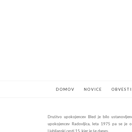
DOMOV
NOVICE
OBVESTI
Društvo upokojencev Bled je bilo ustanovljen
upokojencev Radovljica, leta 1975 pa se je o
Ljubljanski cesti 15, kjer je še danes.