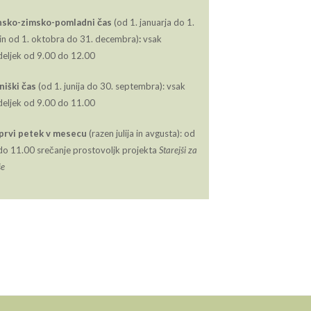
nsko-zimsko-pomladni čas
(od 1. januarja do 1.
a in od 1. oktobra do 31. decembra)
:
vsak
eljek od 9.00 do 12.00
niški čas
(od 1. junija do 30. septembra): vsak
eljek od 9.00 do 11.00
prvi petek v mesecu
(razen julija in avgusta): od
do 11.00 srečanje prostovoljk projekta
Starejši za
še