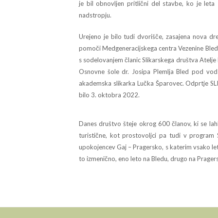
je bil obnovljen pritlični del stavbe, ko je l
nadstropju.
Urejeno je bilo tudi dvorišče, zasajena nova d
pomoči Medgeneracijskega centra Vezenine Bled. P
s sodelovanjem članic Slikarskega društva Atelj
Osnovne šole dr. Josipa Plemlja Bled pod vod
akademska slikarka Lučka Šparovec. Odprtje S
bilo 3. oktobra 2022.
Danes društvo šteje okrog 600 članov, ki se lahko
turistične, kot prostovoljci pa tudi v program
upokojencev Gaj – Pragersko, s katerim vsako le
to izmenično, eno leto na Bledu, drugo na Prage