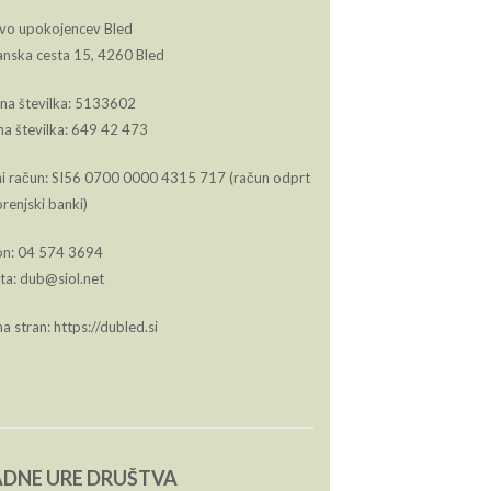
vo upokojencev Bled
janska cesta 15, 4260 Bled
na številka: 5133602
a številka: 649 42 473
i račun: SI56 0700 0000 4315 717 (račun odprt
orenjski banki)
on: 04 574 3694
ta: dub@siol.net
a stran: https://dubled.si
DNE URE DRUŠTVA