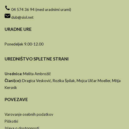
04 574 36 94 (med uradnimi urami)
dub@siol.net
URADNE URE
Ponedeljek 9.00-12.00
UREDNIŠTVO SPLETNE STRANI
Urednica:
Melita Ambrožič
Člani(ce):
Dragica Vesković, Rozika Špilak, Mojca Ulčar Moeller, Mitja
Kersnik
POVEZAVE
Varovanje osebnih podatkov
Piškotki
Izjava o dostopnosti