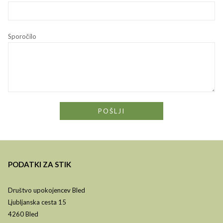
Sporočilo
PODATKI ZA STIK
Društvo upokojencev Bled
Ljubljanska cesta 15
4260 Bled